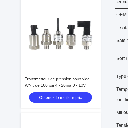
terme
OEM
Excit
Saisir
Sortir
Type 
Transmetteur de pression sous vide
WNK de 100 psi 4 - 20ma 0 - 10V
Tempé
Obtenez le meilleur prix
fonct
Milie
Tensi