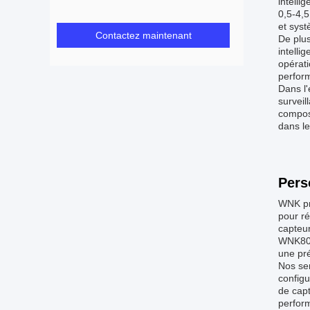
intelli
0,5-4,5
et syst
Contactez maintenant
De plus
intelli
opérati
perform
Dans l
surveil
composa
dans le
Pers
WNK pr
pour ré
capteur
WNK80ma
une pré
Nos ser
configu
de capt
perform