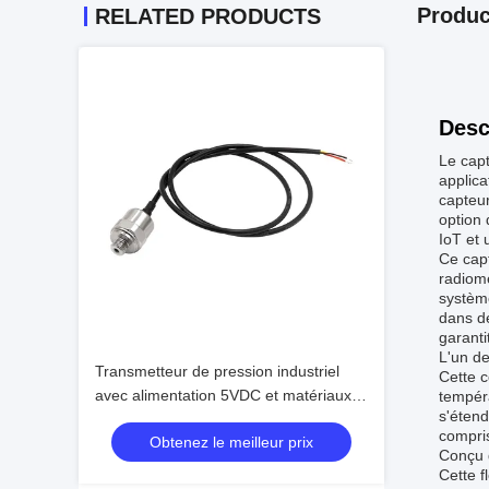
Produc
RELATED PRODUCTS
Desc
Le cap
applica
capteur
option 
IoT et 
Ce capt
radiomé
système
dans de
garanti
L'un d
Transmetteur de pression industriel
Cette c
avec alimentation 5VDC et matériaux
tempér
s'étend
de boîtier SS304 résistant à la
compris
Obtenez le meilleur prix
corrosion
Conçu 
Cette f