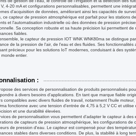
gents de gestion de l'eau, le contrôle de l'irrigation et la détection des 
 V, 4-20 mA et configurations personnalisables, permettent une intégra
èmes d'acquisition de données, améliorant ainsi les capacités de survei
, ce capteur de pression atmosphérique est parfait pour les stations d
gents et l'automatisation industrielle où des données de pression précises 
onnelle. Sa conception robuste et sa haute précision lui permettent de ré
ances fiables.
'ensemble, le capteur de pression IOT WNK WNK80ma se distingue par s
lance de la pression de l'air, de l'eau et des fluides. Ses fonctionnalité
nt précieux pour les solutions IoT modernes, conduisant à des systèmes
 monde entier.
onnalisation :
opose des services de personnalisation de produits personnalisés po
pondre à divers besoins d'applications. En tant que marque fiable orig
s compatibles avec divers fluides de travail, notamment l'huile moteur, 
 fonctionne avec une tension d'entrée de 4,75 à 5,2 V CC et utilise un
cision et une durabilité élevées.
vices de personnalisation vous permettent d'adapter le capteur à des 
rations de capteurs de pression atmosphérique, les configurations de c
eurs de pression d'eau. Le capteur est compensé pour des température
ances stables dans diverses conditions. De plus, la stabilité à long terme