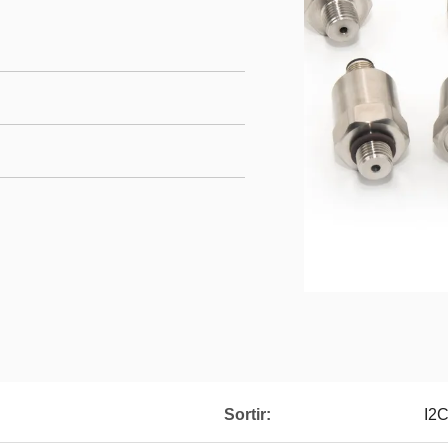
Sortir:
I2C