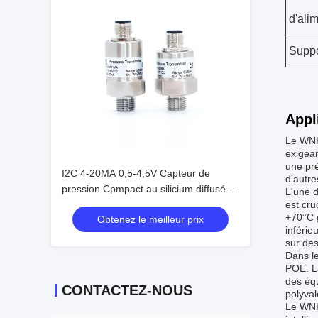
d'ali
Suppo
Appl
Le WNK
exigean
une pré
I2C 4-20MA 0,5-4,5V Capteur de
d'autre
pression Cpmpact au silicium diffusé
L'une d
pour les supports corrosifs
est cr
+70°C g
Obtenez le meilleur prix
inférie
sur de
Dans le
POE. La
des équ
CONTACTEZ-NOUS
polyval
Le WNK8