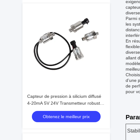
exigenc
capteur
diverse
Parmi s
les sys
distanc
interfé
En résu
flexibl
diverse
allant 
modèle 
meilleu
Choisis
d’une p
de perf
pour vo
Capteur de pression à silicium diffusé
4-20mA 5V 24V Transmetteur robuste
conçu pour des performances de
Para
Obtenez le meilleur prix
surveillance de pression à long terme
Stabil