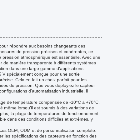
u pour répondre aux besoins changeants des
mesures de pression précises et cohérentes, ce
la pression atmosphérique est essentielle. Avec une
égrer de manière transparente à différents systèmes
ilisation dans une large gamme d'applications.
 5 V spécialement conçue pour une sortie
écise. Cela en fait un choix parfait pour les
nnées de pression. Que vous déployiez le capteur
figurations d'automatisation industrielle, il
 plage de température compensée de -10°C à +70°C.
té même lorsqu'il est soumis à des variations de
lus, la plage de températures de fonctionnement
e dans des conditions difficiles et extrêmes, y
vices OEM, ODM et de personnalisation complète.
er les spécifications des capteurs en fonction des