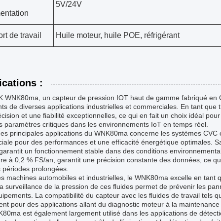
5V/24V
mentation
rt de travail
Huile moteur, huile POE, réfrigérant
ications :
 WNK80ma, un capteur de pression IOT haut de gamme fabriqué en Ch
ts de diverses applications industrielles et commerciales. En tant que t
cision et une fiabilité exceptionnelles, ce qui en fait un choix idéal pour 
s paramètres critiques dans les environnements IoT en temps réel.
es principales applications du WNK80ma concerne les systèmes CVC où 
uciale pour des performances et une efficacité énergétique optimales.
arantit un fonctionnement stable dans des conditions environnementales
ure à 0,2 % FS/an, garantit une précision constante des données, ce qui
s périodes prolongées.
s machines automobiles et industrielles, le WNK80ma excelle en tant q
 surveillance de la pression de ces fluides permet de prévenir les pa
ipements. La compatibilité du capteur avec les fluides de travail tels que
ent pour des applications allant du diagnostic moteur à la maintenance
0ma est également largement utilisé dans les applications de détectio