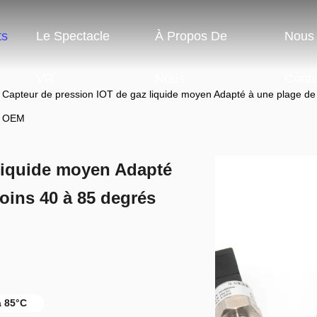
ts
Le Spectacle
À Propos De
Nous
VR
Nous
Conta
Capteur de pression IOT de gaz liquide moyen Adapté à une plage de
OEM
 liquide moyen Adapté
oins 40 à 85 degrés
à 85°C