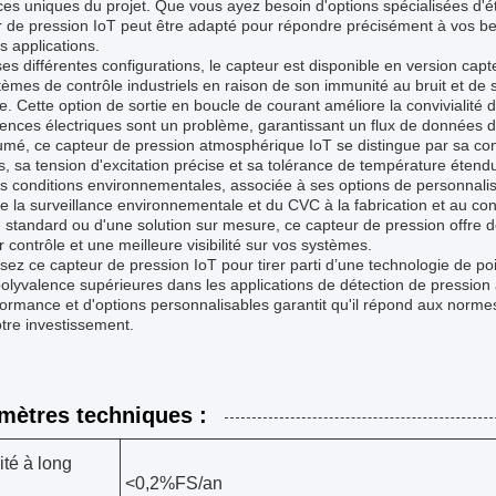
es uniques du projet. Que vous ayez besoin d'options spécialisées d'é
 de pression IoT peut être adapté pour répondre précisément à vos beso
s applications.
es différentes configurations, le capteur est disponible en version cap
tèmes de contrôle industriels en raison de son immunité au bruit et de
e. Cette option de sortie en boucle de courant améliore la convivialité
rences électriques sont un problème, garantissant un flux de données de
mé, ce capteur de pression atmosphérique IoT se distingue par sa conc
es, sa tension d'excitation précise et sa tolérance de température éten
s conditions environnementales, associée à ses options de personnalisat
de la surveillance environnementale et du CVC à la fabrication et au c
standard ou d'une solution sur mesure, ce capteur de pression offre d
r contrôle et une meilleure visibilité sur vos systèmes.
sez ce capteur de pression IoT pour tirer parti d’une technologie de poin
olyvalence supérieures dans les applications de détection de pression
ormance et d'options personnalisables garantit qu'il répond aux normes
tre investissement.
mètres techniques :
ité à long
<0,2%FS/an