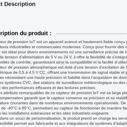
t Description
ription du produit :
teur de pression IoT est un appareil avancé et hautement fiable conç
tions industrielles et commerciales modernes. Conçu pour fournir des 
 est idéal pour divers environnements où une surveillance précise de 
de tension d'alimentation de 5 V ou 24 V, il offre la flexibilité de s'int
unités de contrôle, garantissant ainsi la compatibilité et la facilité d'ut
eur de pression atmosphérique est doté d'une tension d'excitation de
trique de 0,5 à 4,5 V CC, offrant une transmission de signal stable et pr
s nécessitant une haute précision et fiabilité dans l’acquisition de do
s systèmes CVC, des stations de surveillance météorologique ou des con
t des performances efficaces et des lectures précises.
es attributs remarquables de ce capteur de pression IoT est sa large
ompensation garantit que le capteur conserve sa précision et sa stabili
ature courantes dans de nombreux environnements opérationnels. De p
 de -40°C à 85°C, permettant au capteur de fonctionner de manière fiabl
 les installations extérieures et les sites industriels exigeants.
dans un souci de personnalisation, le produit prend en charge les ser
lexibilité permet aux fabricants et aux intégrateurs de systèmes d'adapt