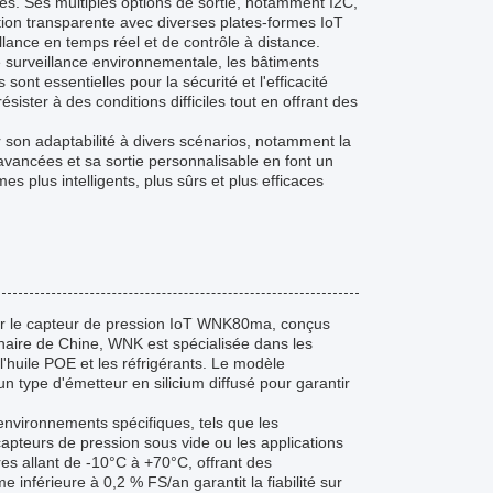
fuites. Ses multiples options de sortie, notamment I2C,
tion transparente avec diverses plates-formes IoT
llance en temps réel et de contrôle à distance.
e surveillance environnementale, les bâtiments
sont essentielles pour la sécurité et l'efficacité
sister à des conditions difficiles tout en offrant des
on adaptabilité à divers scénarios, notamment la
s avancées et sa sortie personnalisable en font un
 plus intelligents, plus sûrs et plus efficaces
ur le capteur de pression IoT WNK80ma, conçus
inaire de Chine, WNK est spécialisée dans les
l'huile POE et les réfrigérants. Le modèle
 type d'émetteur en silicium diffusé pour garantir
environnements spécifiques, tels que les
apteurs de pression sous vide ou les applications
s allant de -10°C à +70°C, offrant des
 inférieure à 0,2 % FS/an garantit la fiabilité sur