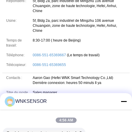
Répondent-:
5f, Bldg 2a, parc industriel de Mingzhu 106 avenue
Chuangxin, zone de haute technologie, Hefei, Anhui,
Chine
Usine:
5f, Bldg 2a, parc industriel de Mingzhu 106 avenue
Chuangxin, zone de haute technologie, Hefei, Anhui,
Chine
Temps de
8:30-17:00 ( heure de Beijing)
travail:
Téléphone:
0086-551-65369667
(Le temps de travail)
Télécopieur:
0086-551-65369655
Contacts :
Aaron Gao (Hefei WNK Smart Technology Co.,Ltd)
Dernière connexion: heures 50 minuts Il ya
Titre du poste
Sales manager
:
WNKSENSOR
Téléphone :
18156545248
+8618156545248
Whatsapp
WHATSAPP :
4:56 AM
18156545248
wechat
WeChat :