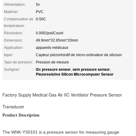
Alimentation:
5v
Matériel:
PVC
Compensation de
0-50C
température:
Résolution:
0.0002psi/Count
Dimension:
49.9mm*32.85mm*20mm
Application:
appareils médicaux
taper:
Capteur piézorésistif de micro-ordinateur de silicium
Type de pression:
Pression de mesure
i2c pressure sensor
oem pressure sensor
Surligner:
,
,
Piezoresistive Silicon Microcomputer Sensor
Factory Supply Medical Gas Air IIC Ventilator Pressure Sensor
Transducer
Product Description
The WNK-YS0101 is a pressure sensor for measuring gauge