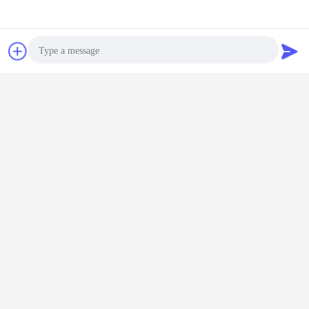
Bavarder
Demande de
soumission
Photo
Video Call
Audio Call