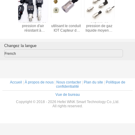
Capteur de
0 - 7MPa Mini
Capteur de
Transmett
pression de
Capteur de
pression IOT à
pression
silicium diffusé
pression industriel
haute température
résista
Transducteur de
IOT Capteur de
WNK805 0,2% FS
l'explo
gaz et de liquide
pression au
/ 0,5% FS
compatible avec
silicium
Changez la langue
le 316L
French
Accueil
|
À propos de nous
|
Nous contacter
|
Plan du site
|
Politique de
confidentialité
Vue de bureau
Copyright © 2018 - 2026 Hefei WNK Smart Technology Co.,Ltd.
All rights reserved.