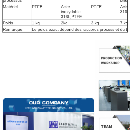
processus
Brid
Matériel
PTFE
Acier
PTFE
Acier
inoxydable
316L
316L,PTFE
Poids
1 kg
2kg
3 kg
7 kg
Remarque:
Le poids exact dépend des raccords process et du boî