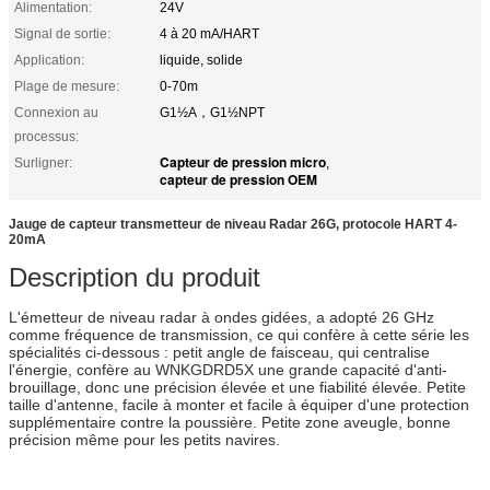
Alimentation:
24V
Signal de sortie:
4 à 20 mA/HART
Application:
liquide, solide
Plage de mesure:
0-70m
Connexion au
G1½A，G1½NPT
processus:
Capteur de pression micro
Surligner:
,
capteur de pression OEM
Jauge de capteur transmetteur de niveau Radar 26G, protocole HART 4-
20mA
Description du produit
L'émetteur de niveau radar à ondes gidées, a adopté 26 GHz
comme fréquence de transmission, ce qui confère à cette série les
spécialités ci-dessous : petit angle de faisceau, qui centralise
l'énergie, confère au WNKGDRD5X une grande capacité d'anti-
brouillage, donc une précision élevée et une fiabilité élevée. Petite
taille d'antenne, facile à monter et facile à équiper d'une protection
supplémentaire contre la poussière. Petite zone aveugle, bonne
précision même pour les petits navires.