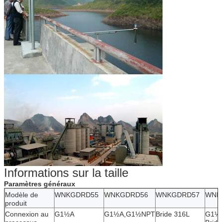
Informations sur la taille
Paramètres généraux
Modèle de
WNKGDRD55
WNKGDRD56
WNKGDRD57
WNK
produit
Connexion au
G1½A
G1½A,G1½NPT
Bride 316L
G1½