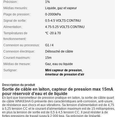
Précision:
1%
Médias mesurés:
Liquide, gaz et vapeur
Plage de pression:
0-2000kPa
Signal de sortie:
0.5-4.5 VOLTS CONTINU
Alimentation:
4.75-5.25 VOLTS CONTINU
Températures de
℃ -20 à 70
fonctionnement:
Connexion au processus:
G1 / 4
Connexion électrique:
Débouché de câble
Courant maximum:
15m
Médias de mesure:
Gaz, eau ou liquide
Mini capteur de pression
Surligner:
,
émetteur de pression d'air
Description du produit
Sortie de câble en laiton, capteur de pression max 15mA
pour réservoir d'eau et de liquide
En tant que transmetteur de pression pratique en laiton, la sortie de câble quart
de câble WNK83mA G présente des caractéristiques anti-corrosion, anti-usure,
de résistance aux chocs et aux vibrations. Sa tension d'alimentation est de 4,75
à 5,25 tension CC et le courant d'alimentation maximum est de 15 milliampères,
en plus la tension de sortie est de 0,5 à 4,5 tension CC. Il peut résister à de
fortes pressions de travail jusqu'à 2 000 kpa. Sa précision de linéarité,