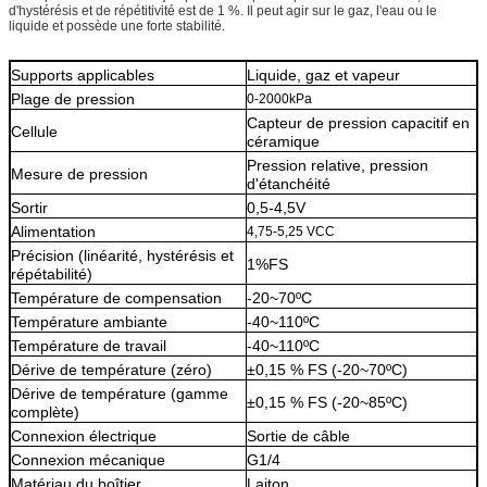
d'hystérésis et de répétitivité est de 1 %. Il peut agir sur le gaz, l'eau ou le
liquide et possède une forte stabilité.
Supports applicables
Liquide, gaz et vapeur
Plage de pression
0-2000kPa
Capteur de pression capacitif en
Cellule
céramique
Pression relative, pression
Mesure de pression
d'étanchéité
Sortir
0,5-4,5V
Alimentation
4,75-5,25 VCC
Précision (linéarité, hystérésis et
1%FS
répétabilité)
Température de compensation
-20~70ºC
Température ambiante
-40~110ºC
Température de travail
-40~110ºC
Dérive de température (zéro)
±0,15 % FS (-20~70ºC)
Dérive de température (gamme
±0,15 % FS (-20~85ºC)
complète)
Connexion électrique
Sortie de câble
Connexion mécanique
G1/4
Matériau du boîtier
Laiton