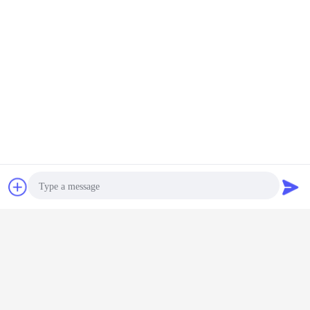
Exposition
Bavarder
Demande de
soumission
Notre certificat
Photo
Video Call