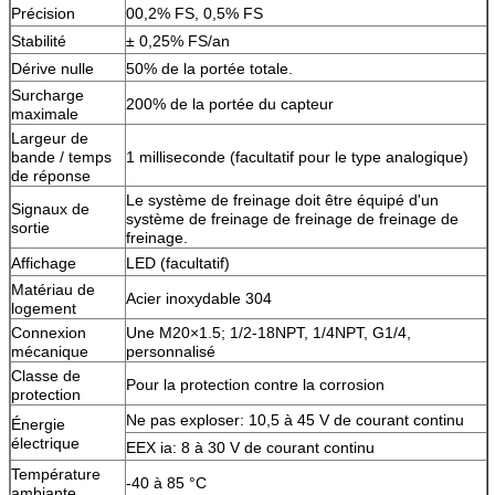
Précision
00,2% FS, 0,5% FS
Stabilité
± 0,25% FS/an
Dérive nulle
50% de la portée totale.
Surcharge
200% de la portée du capteur
maximale
Largeur de
bande / temps
1 milliseconde (facultatif pour le type analogique)
de réponse
Le système de freinage doit être équipé d'un
Signaux de
système de freinage de freinage de freinage de
sortie
freinage.
Affichage
LED (facultatif)
Matériau de
Acier inoxydable 304
logement
Connexion
Une M20×1.5; 1/2-18NPT, 1/4NPT, G1/4,
mécanique
personnalisé
Classe de
Pour la protection contre la corrosion
protection
Ne pas exploser: 10,5 à 45 V de courant continu
Énergie
électrique
EEX ia: 8 à 30 V de courant continu
Température
-40 à 85 °C
ambiante