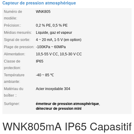
Capteur de pression atmosphérique
Numéro de
WNK805
modèle:
Précision::
0,2 % PE, 0,5 % PE
Médias mesurés:
Liquide, gaz et vapeur
Signal de sortie:
4 ~ 20 mA, 1-5 V (en option)
Plage de pression:
-100KPa ~ 60MPa
Alimentation:
10,5-55 V CC, 10,5-30 V CC
Classe de
IP65
protection:
Température
-40 ~ 85 ℃
ambiante:
Matériau du
Acier inoxydable 304
boîtier ::
émetteur de pression atmosphérique
Surligner:
,
détecteur de pression mini
WNK805mA IP65 Capasitif