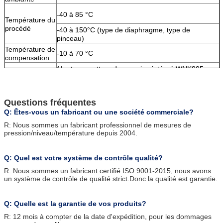
-40 à 85 °C
Température du
procédé
-40 à 150°C (type de diaphragme, type de
pinceau)
Température de
-10 à 70 °C
compensation
1Le transmetteur de pression intégré WNK805
adopte une structure en coque en acier inoxydable,
un capteur rempli d'huile en acier inoxydable, un
circuit numérique intelligent.
Questions fréquentes
2.Avec une compensation précise des
Q: Êtes-vous un fabricant ou une société commerciale?
caractéristiques de température, il peut être utilisé
Caractéristiques
de manière fiable et stable
R: Nous sommes un fabricant professionnel de mesures de
pression/niveau/température depuis 2004.
3.Il convient à la mesure de la pression des gaz,
des liquides, de la vapeur et de la pression avec
des milieux corrosifs.
Q: Quel est votre système de contrôle qualité?
R: Nous sommes un fabricant certifié ISO 9001-2015, nous avons
un système de contrôle de qualité strict.Donc la qualité est garantie.
Q: Quelle est la garantie de vos produits?
R: 12 mois à compter de la date d'expédition, pour les dommages