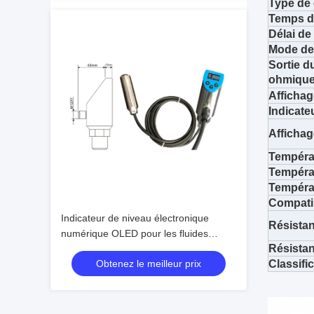
Type de
Temps d
Délai d
Mode de
Sortie d
ohmique
Affichag
Indicate
Affichag
Tempéra
Températ
Tempéra
Compatib
Indicateur de niveau électronique
Résista
numérique OLED pour les fluides
Résistan
hydrauliques
Obtenez le meilleur prix
Classific