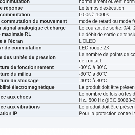
 commutation
normalement ouvert, norm
e réponse
Le temps d'exécution
e commutation
0.00s à 1000s
 commutation du mouvement
mode de retard ou mode f
u signal analogique et charge
Le courant de sortie: 0/4
 maximale RL
Le débit de sortie de tens
e à l'écran
L'OLED
ur de commutation
LED rouge 2X
Le nombre de points de co
e des unités de pression
de contact.
ture de fonctionnement
-30°C à 80°C
ure du milieu
-30°C à 80°C
ture de stockage
-40°C à 80°C
ilité électromagnétique
Le produit doit être prése
Le nombre de fois où les d
nce aux chocs
Hz...500 Hz ((IEC 60068-
ce aux vibrations
Le produit doit être présent
ation IP
Pour la protection contre l