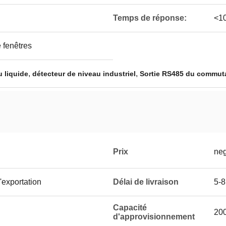
Temps de réponse:
<1
 fenêtres
,
,
 liquide
détecteur de niveau industriel
Sortie RS485 du commuta
Prix
neg
'exportation
Délai de livraison
5-8
Capacité
200
d'approvisionnement