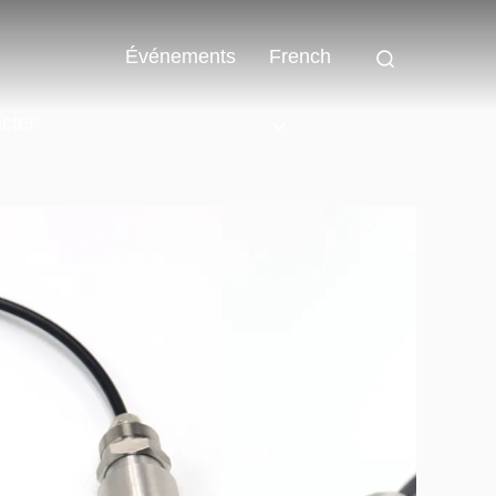
Événements
French
cter