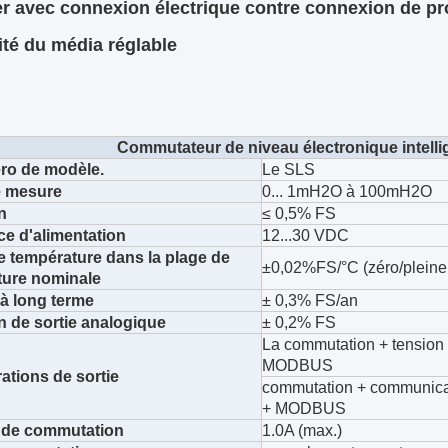
ier avec connexion électrique contre connexion de pr
ité du média réglable
Commutateur de niveau électronique intell
ro de modèle.
Le SLS
e mesure
0... 1mH2O à 100mH2O
n
≤ 0,5% FS
e d'alimentation
12...30 VDC
e température dans la plage de
±0,02%FS/°C (zéro/pleine
ture nominale
é à long terme
± 0,3% FS/an
n de sortie analogique
± 0,2% FS
La commutation + tensi
MODBUS
ations de sortie
commutation + communic
+ MODBUS
 de commutation
1.0A (max.)