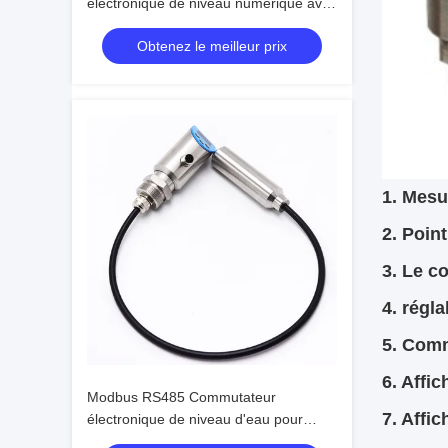
électronique de niveau numérique avec
indicateur OLED haute précision
Obtenez le meilleur prix
1. Mesu
2. Poin
3. Le c
4. régl
5. Comm
6. Affi
Modbus RS485 Commutateur
7. Affi
électronique de niveau d'eau pour
réservoir d'eau Commutateur à haute