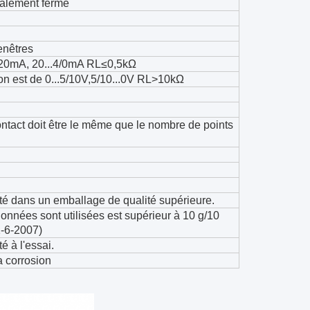
alement fermé
enêtres
...20mA, 20...4/0mA RL≤0,5kΩ
ion est de 0...5/10V,5/10...0V RL>10kΩ
ntact doit être le même que le nombre de points
nté dans un emballage de qualité supérieure.
onnées sont utilisées est supérieur à 10 g/10
2-6-2007)
é à l'essai.
a corrosion