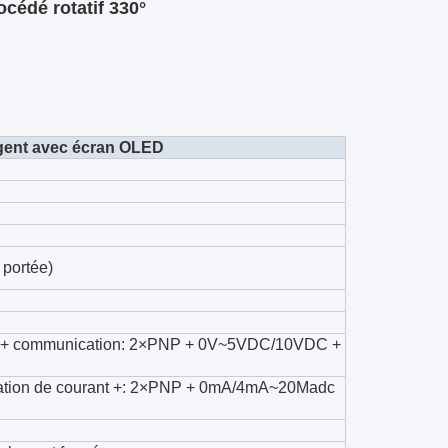
océdé rotatif 330°
igent avec écran OLED
 portée)
on + communication: 2×PNP + 0V~5VDC/10VDC +
ation de courant +: 2×PNP + 0mA/4mA~20Madc