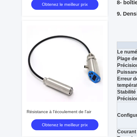
8- boît
Obtenez le meilleur prix
lumière indiquant
9. Dens
Le numé
Plage d
Précisio
Puissanc
Erreur d
tempéra
Stabilit
Précisio
Résistance à l'écoulement de l'air
Configur
Obtenez le meilleur prix
Courant