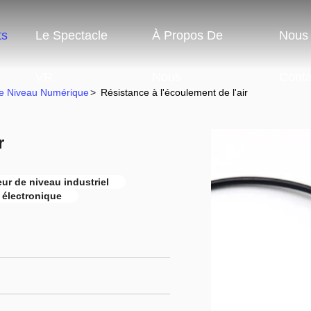
ts
Le Spectacle
À Propos De
Nous
VR
Nous
Conta
e Niveau Numérique
>
Résistance à l'écoulement de l'air
r
ur de niveau industriel
 électronique