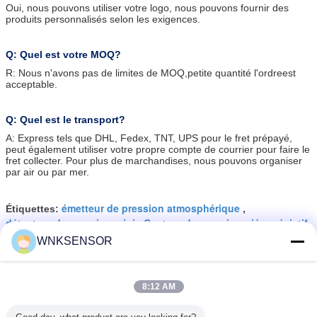
Oui, nous pouvons utiliser votre logo, nous pouvons fournir des
produits personnalisés selon les exigences.
Q: Quel est votre MOQ?
R: Nous n'avons pas de limites de MOQ,
petite quantité
l'ordre
est
acceptable.
Q: Quel est le transport?
A: Express tels que DHL, Fedex, TNT, UPS pour le fret prépayé,
peut également utiliser votre propre compte de courrier pour faire le
fret collecter. Pour plus de marchandises, nous pouvons organiser
par air ou par mer.
émetteur de pression atmosphérique
Étiquettes:
,
détecteur de pression mini
Capteur de pression piézo-résistif
,
WNKSENSOR
8:12 AM
Mini transducteur de pression
atmosphérique de transmetteur
de pression de gaz avec la