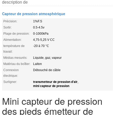
description de
Capteur de pression atmosphérique
Précision:
1%F.S
Sortir:
0.5-4.5v
Plage de pression:
0-1000kPa
Alimentation:
4,75-5,25 V CC
température de
-20 à 70 °C
travail:
Médias mesurés:
Liquide, gaz, vapeur
Matériau du boîtier:
Laiton
Connexion
Débouché de câble
électrique:
transmetteur de pression d'air
Surligner:
,
mini capteur de pression
Mini capteur de pression
des pieds émetteur de