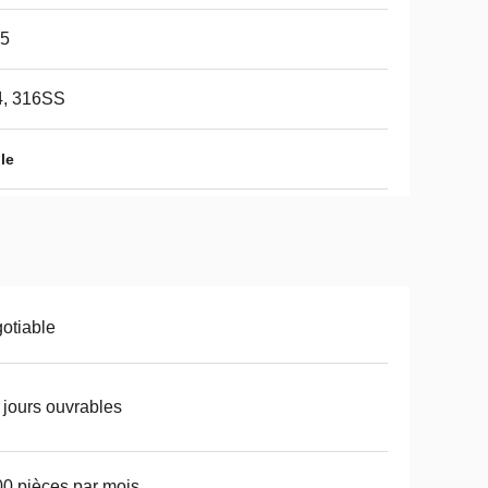
65
4, 316SS
le
otiable
 jours ouvrables
0 pièces par mois