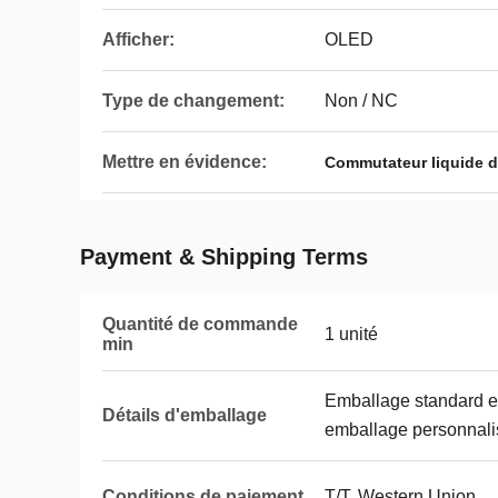
Afficher:
OLED
Type de changement:
Non / NC
Mettre en évidence:
Commutateur liquide d
Payment & Shipping Terms
Quantité de commande
1 unité
min
Emballage standard en
Détails d'emballage
emballage personnali
Conditions de paiement
T/T, Western Union