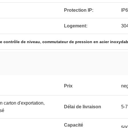
Protection IP:
IP
Logement:
30
,
e contrôle de niveau
commutateur de pression en acier inoxydab
Prix
neg
 carton d'exportation,
Délai de livraison
5-7
sé
Capacité
500