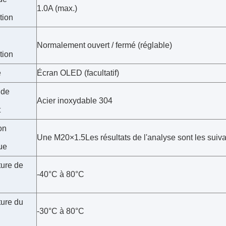
1.0A (max.)
tion
Normalement ouvert / fermé (réglable)
tion
e
Écran OLED (facultatif)
 de
Acier inoxydable 304
t
on
Une M20×1.5Les résultats de l'analyse sont les suiva
ue
ure de
-40°C à 80°C
ure du
-30°C à 80°C