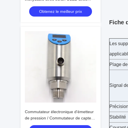
sortie PNP
Obtenez le meilleur prix
Fiche 
Les supp
applicab
Plage de
Signal de
Précisio
Commutateur électronique d'émetteur
Stabilité
de pression / Commutateur de capteur
de pression d'eau de 4 à 20 mA
Courant 