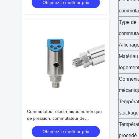
Obtenez le meilleur prix
commuta
Type de
commuta
Affichag
Matériau
logemen
Connexi
mécaniq
Températ
Commutateur électronique numérique
stockage
de pression, commutateur de
Températ
régulation de pression 0-600 bar
Obtenez le meilleur prix
procédé