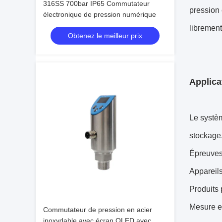
316SS 700bar IP65 Commutateur
pression 
électronique de pression numérique
librement
Obtenez le meilleur prix
Applica
Le systèm
stockage,
Épreuves 
Appareils
Produits 
Mesure e
Commutateur de pression en acier
inoxydable avec écran OLED avec