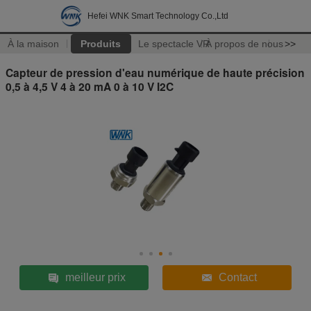
Hefei WNK Smart Technology Co.,Ltd
À la maison
Produits
Le spectacle VR
À propos de nous
>>
Capteur de pression d'eau numérique de haute précision
0,5 à 4,5 V 4 à 20 mA 0 à 10 V I2C
meilleur prix
Contact