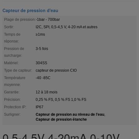
Capteur de pression d'eau
Plage de pression:
-1bar - 700bar
Sortir:
I2C, SPI, 0,5-4,5 V, 4-20 mA et autres
Temps de
≥1ms
réponse:
Pression de
3-5 fois
surcharge:
Matériel:
304SS
Type de capteur:
capteur de pression CIO
Température
-40 -85C
moyenne:
Garantie:
12 à 18 mois
Précision:
0,25 % FS, 0,5 % FS 1,0 % FS
Protection IP:
IP67
Capteur de pression au niveau de l'eau
Surligner:
,
Capteur de pression étanche
0.5-4.5V 4-20mA 0-10V