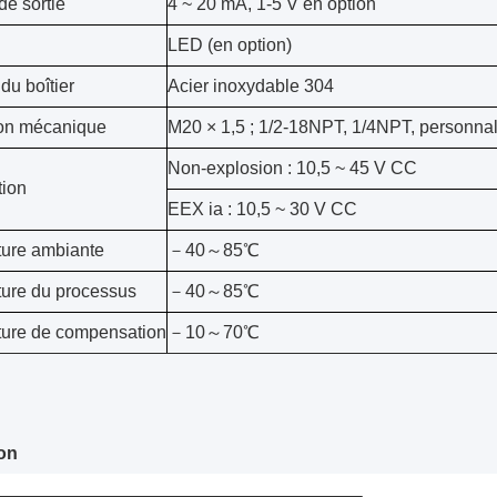
de sortie
4 ~ 20 mA, 1-5 V en option
LED (en option)
du boîtier
Acier inoxydable 304
on mécanique
M20 × 1,5 ; 1/2-18NPT, 1/4NPT, personnal
Non-explosion : 10,5 ~ 45 V CC
tion
EEX ia : 10,5 ~ 30 V CC
ure ambiante
－40～85℃
ure du processus
－40～85℃
ure de compensation
－10～70℃
on