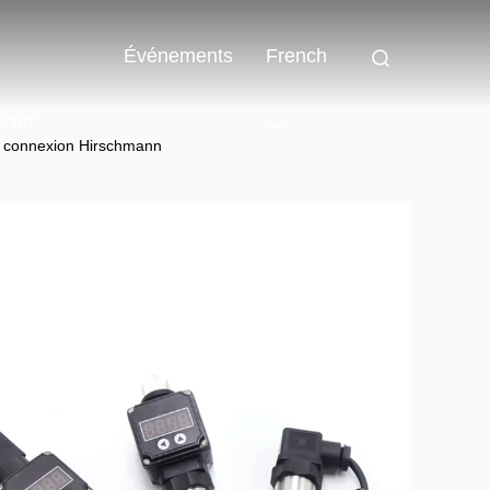
Événements
French
cter
c connexion Hirschmann