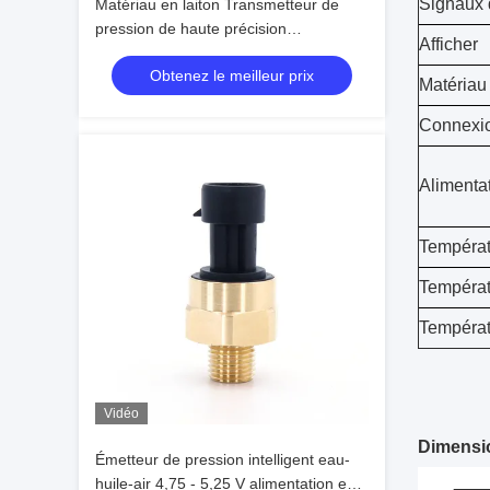
Signaux 
Matériau en laiton Transmetteur de
pression de haute précision
Afficher
Transmetteur de niveau liquide 1/4
Obtenez le meilleur prix
NPT
Matériau 
Connexi
Alimenta
Températ
Températ
Températ
Vidéo
Dimensi
Émetteur de pression intelligent eau-
huile-air 4,75 - 5,25 V alimentation en