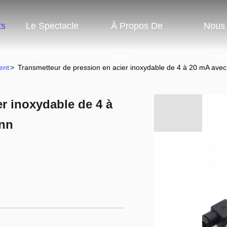
ts
Le Spectacle
À Propos De
Nous
VR
Nous
Conta
ent
>
Transmetteur de pression en acier inoxydable de 4 à 20 mA ave
r inoxydable de 4 à
ann