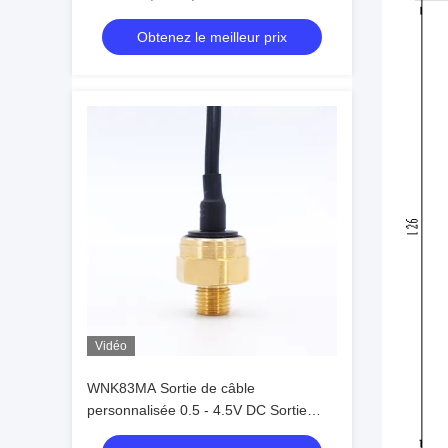
courant continu CE
Obtenez le meilleur prix
Vidéo
WNK83MA Sortie de câble
personnalisée 0.5 - 4.5V DC Sortie
capteur de pression intelligent