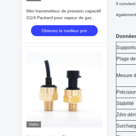
Il convien
Mini transmetteur de pression capacitif
également 
G1/4 Packard pour vapeur de gaz
liquide
Obtenez le meilleur prix
Données
Supports
Plage de
Mesure d
Précisio
Stabilité
Zéro dér
Vidéo
Surchar