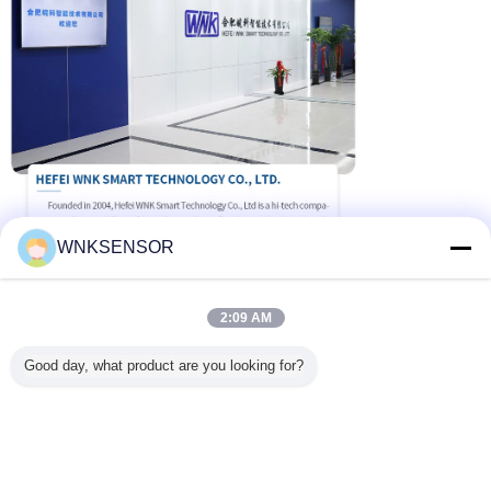
N.C.
Fil féminin 1/2NPT, trou intérieur de 3 mm,316
ND
Fil féminin 1/2NPT, trou intérieur de 11,4 mm,316
- Je vous en prie.
Le fil mâle M20×1.5, trou intérieur de 3 mm,316
MB
Le fil mâle M20×1.5Un trou à l' intérieur de 11,4 mm.316
JX
Autres exigences particulières
Pour d'autres fils de vis de connexion spéciaux, veuillez nous contacter.
Le code
Matériau de connexion de procédé
3
316
H est
Alliage C
Le code
Protection contre les surtensions
WNKSENSOR
Une
Je ne veux pas.
M
Protection contre les surtensions
Le code
Support de montage
2:09 AM
Une
Je ne veux pas.
U
Résistance de montage pour tuyaux
Good day, what product are you looking for?
Modèle typique#:WNK51 AHL A1P21 MA3 AU