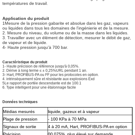
températures de travail.
Application du produit
1Mesure de la pression gabarite et absolue dans les gaz, vapeurs
ou liquides dans tous les domaines de l'ingénierie et de la mesure.
2. Mesure du niveau, du volume ou de la masse dans les liquides.
3. Travailler avec un élément de détection, mesurer le débit de gaz,
de vapeur et de liquide.
4- Haute pression jusqu'à 700 bar.
Caractéristique du produit
1- Haute précision de référence jusqu'à 0,05%.
2. Dérive à long terme ≤ ± 0,25%URL pendant 1 an.
3- Hart, PROFIBUS-PA ou FF pour les protocoles en option.
4. intrinsèquement sûre et résistante aux explosions Exd
5Le rapport de portée descendante est de 100.1
6. Type intelligent pour une étalonnage facile
Données techniques
Médias mesurés
liquide, gazeux et à vapeur
Plage de pression
- 100 KPa à 70 MPa
Signaux de sortie
4 à 20 mA, Hart, PROFIBUS-PA en option
Précision
00,075%, plus élevé sur demande