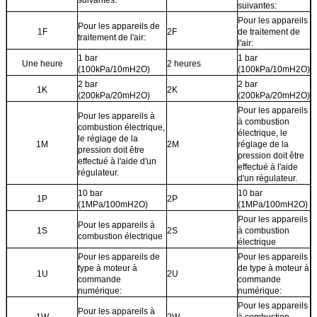
suivantes:
Pour les appareils
Pour les appareils de
1F
2F
de traitement de
traitement de l'air:
l'air:
1 bar
1 bar
Une heure
2 heures
(100kPa/10mH2O)
(100kPa/10mH2O)
2 bar
2 bar
1K
2K
(200kPa/20mH2O)
(200kPa/20mH2O)
Pour les appareils
Pour les appareils à
à combustion
combustion électrique,
électrique, le
le réglage de la
1M
2M
réglage de la
pression doit être
pression doit être
effectué à l'aide d'un
effectué à l'aide
régulateur.
d'un régulateur.
10 bar
10 bar
1P
2P
(1MPa/100mH2O)
(1MPa/100mH2O)
Pour les appareils
Pour les appareils à
1S
2S
à combustion
combustion électrique
électrique
Pour les appareils de
Pour les appareils
type à moteur à
de type à moteur à
1U
2U
commande
commande
numérique:
numérique:
Pour les appareils
Pour les appareils à
1W
2W
à combustion