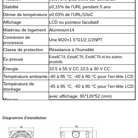
Stabilité
±0,15% de l'URL pendant 5 ans
Dérive de température
±0,03% de l'URL/10oC
Affichage
LCD ou pointeur facultatif
Matériau de logement
Aluminium14
Connexion de
Une M20×1.5"G1/2;1/2NPT
processus
Classe de protection
Résistance à l'humidité
ExiaIICT4, ExiaIICT6, ExdIICT6 et les autres
Ex-preuve
produits
Énergie
10.5 à 55 V CC 10,5 à 30 V CC
Température ambiante
-40 à 85 °C, -40 à 80 °C pour l'en-tête LCD
Température de
-45 à 85 °C, -40 à 80 °C pour l'en-tête LCD;
stockage
avec affichage: 95*126*52 (mm)
Mesure
sans affichage: 95*115*52 (mm)
10,7 kg (sans support ni connexion de
Poids net
procédé)
Diagramme d'installation