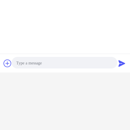
Bavarder
Demande de
soumission
Photo
Video Call
Audio Call