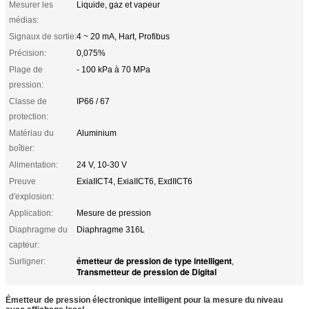
Mesurer les
Liquide, gaz et vapeur
médias:
Signaux de sortie:
4 ~ 20 mA, Hart, Profibus
Précision:
0,075%
Plage de
- 100 kPa à 70 MPa
pression:
Classe de
IP66 / 67
protection:
Matériau du
Aluminium
boîtier:
Alimentation:
24 V, 10-30 V
Preuve
ExiaIICT4, ExiaIICT6, ExdIICT6
d'explosion:
Application:
Mesure de pression
Diaphragme du
Diaphragme 316L
capteur:
émetteur de pression de type intelligent
Surligner:
,
Transmetteur de pression de Digital
Émetteur de pression électronique intelligent pour la mesure du niveau