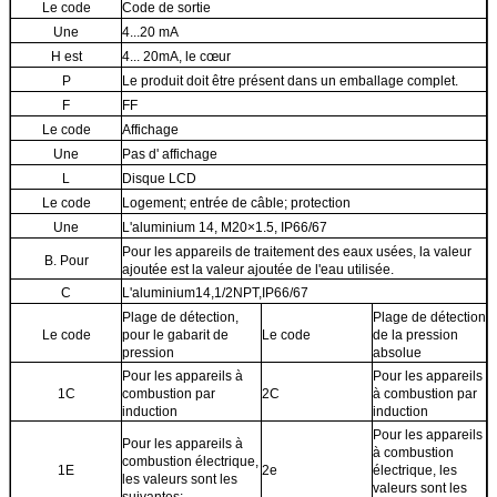
Le code
Code de sortie
Une
4...20 mA
H est
4... 20mA, le cœur
P
Le produit doit être présent dans un emballage complet.
F
FF
Le code
Affichage
Une
Pas d' affichage
L
Disque LCD
Le code
Logement; entrée de câble; protection
Une
L'aluminium 14, M20×1.5, IP66/67
Pour les appareils de traitement des eaux usées, la valeur
B. Pour
ajoutée est la valeur ajoutée de l'eau utilisée.
C
L'aluminium14,1/2NPT,IP66/67
Plage de détection,
Plage de détection
Le code
pour le gabarit de
Le code
de la pression
pression
absolue
Pour les appareils à
Pour les appareils
1C
combustion par
2C
à combustion par
induction
induction
Pour les appareils
Pour les appareils à
à combustion
combustion électrique,
1E
2e
électrique, les
les valeurs sont les
valeurs sont les
suivantes: