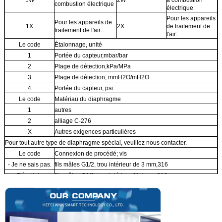
combustion électrique
électrique
Pour les appareils
Pour les appareils de
1X
2X
de traitement de
traitement de l'air:
l'air:
Le code
Étalonnage, unité
1
Portée du capteur,mbar/bar
2
Plage de détection,kPa/MPa
3
Plage de détection, mmH2O/mH2O
4
Portée du capteur, psi
Le code
Matériau du diaphragme
1
autres
2
alliage C-276
X
Autres exigences particulières
Pour tout autre type de diaphragme spécial, veuillez nous contacter.
Le code
Connexion de procédé; vis
- Je ne sais pas.
fils mâles G1/2, trou intérieur de 3 mm,316
Résultats
fils mâles G1/2, trou intérieur 11,4 mm,316
GC
fils féminins G1/2, trou intérieur de 3 mm,316
GD
fils féminins G1/2, trou intérieur 11,4 mm,316
N.A.
fils mâles 1/2NPT, trou intérieur de 3 mm,316
N.B.
Fil mâle 1/2NPT, trou intérieur de 11,4 mm,316