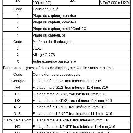
1X
2X
000 mH2O)
MPa/7 000 mH2O)
Code
Calibrage, unité
1
Plage du capteur, mbar/bar
2
Plage du capteur, kPa/MPa
3
Plage du capteur, mmH2O/mH2O
4
Plage du capteur, psi
Code
Matériau du diaphragme
1
316L
2
Alliage C-276
X
Autre exigence particulière
Pour d'autres types spéciaux de diaphragme, veuillez nous contacter.
Code
Connexion au processus ; vis
Géorgie
Filetage mâle G1/2, trou intérieur 3mm,316
FR
Filetage mâle G1/2, trou intérieur 11,4 mm, 316
CG
Filetage femelle G1/2, trou intérieur 3mm,316
DG
Filetage femelle G1/2, trou intérieur 11,4 mm, 316
N / A
Filetage mâle 1/2NPT, trou intérieur 3mm,316
N.-B.
Filetage mâle 1/2NPT, trou intérieur 11,4 mm, 316
Caroline du Nord
Filetage femelle 1/2NPT, trou intérieur 3mm,316
ND
Filetage femelle 1/2NPT, trou intérieur 11,4 mm,316