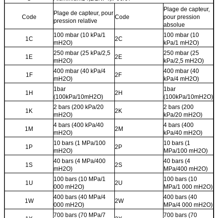
Plage de capteur,
Plage de capteur, pour
Code
Code
pour pression
pression relative
absolue
100 mbar (10 kPa/1
100 mbar (10
1C
2C
mH2O)
kPa/1 mH2O)
250 mbar (25 kPa/2,5
250 mbar (25
1E
2E
mH2O)
kPa/2,5 mH2O)
400 mbar (40 kPa/4
400 mbar (40
1F
2F
mH2O)
kPa/4 mH2O)
1bar
1bar
1H
2H
(100kPa/10mH2O)
(100kPa/10mH2O)
2 bars (200 kPa/20
2 bars (200
1K
2K
mH2O)
kPa/20 mH2O)
4 bars (400 kPa/40
4 bars (400
1M
2M
mH2O)
kPa/40 mH2O)
10 bars (1 MPa/100
10 bars (1
1P
2P
mH2O)
MPa/100 mH2O)
40 bars (4 MPa/400
40 bars (4
1S
2S
mH2O)
MPa/400 mH2O)
100 bars (10 MPa/1
100 bars (10
1U
2U
000 mH2O)
MPa/1 000 mH2O)
400 bars (40 MPa/4
400 bars (40
1W
2W
000 mH2O)
MPa/4 000 mH2O)
700 bars (70 MPa/7
700 bars (70