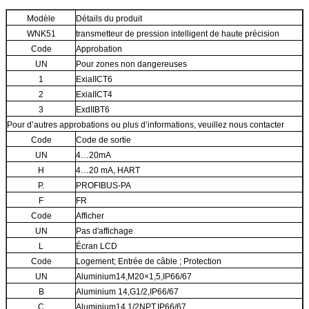
Modèle
Détails du produit
WNK51
transmetteur de pression intelligent de haute précision
Code
Approbation
UN
Pour zones non dangereuses
1
ExiaIICT6
2
ExiaIICT4
3
ExdIIBT6
Pour d’autres approbations ou plus d’informations, veuillez nous contacter
Code
Code de sortie
UN
4…20mA
H
4…20 mA, HART
P.
PROFIBUS-PA
F
FR
Code
Afficher
UN
Pas d'affichage
L
Écran LCD
Code
Logement; Entrée de câble ; Protection
UN
Aluminium14,M20×1,5,IP66/67
B
Aluminium 14,G1/2,IP66/67
C
Aluminium14,1/2NPT,IP66/67