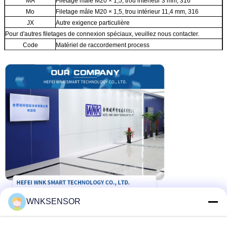
MA
Filetage mâle M20 × 1,5, trou intérieur 3 mm, 316
Mo
Filetage mâle M20 × 1,5, trou intérieur 11,4 mm, 316
JX
Autre exigence particulière
Pour d'autres filetages de connexion spéciaux, veuillez nous contacter.
Code
Matériel de raccordement process
3
316
H
Alliage C
Code
Protection contre les surtensions
UN
Non
M
Protection contre les surtensions
Code
Support de montage
UN
Non
U
Support de montage pour tuyau
Modèle typique n° : WNK51 AHL A1P21 MA3 AU
WNKSENSOR