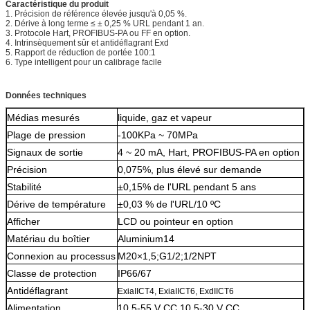
Caractéristique du produit
1. Précision de référence élevée jusqu'à 0,05 %.
2. Dérive à long terme ≤ ± 0,25 % URL pendant 1 an.
3. Protocole Hart, PROFIBUS-PA ou FF en option.
4. Intrinsèquement sûr et antidéflagrant Exd
5. Rapport de réduction de portée 100:1
6. Type intelligent pour un calibrage facile
Données techniques
Médias mesurés
liquide, gaz et vapeur
Plage de pression
-100KPa ~ 70MPa
Signaux de sortie
4 ~ 20 mA, Hart, PROFIBUS-PA en option
Précision
0,075%, plus élevé sur demande
Stabilité
±0,15% de l'URL pendant 5 ans
Dérive de température
±0,03 % de l'URL/10 ºC
Afficher
LCD ou pointeur en option
Matériau du boîtier
Aluminium14
Connexion au processus
M20×1,5;G1/2;1/2NPT
Classe de protection
IP66/67
Antidéflagrant
ExiaIICT4, ExiaIICT6, ExdIICT6
Alimentation
10,5-55 V CC 10,5-30 V CC