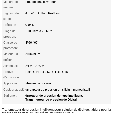
Mesurer les
Liquide, gaz et vapeur
médias:
Signaux de
4 ~ 20 mA, Hart, Profibus
sortie:
Précision:
0,05%
Plage de
- 100 kPa à 70 MPa
pression:
Classe de
IP66 / 67
protection:
Matériau du
Aluminium
boîtier:
Alimentation:
24 V, 10-30 V
Preuve
ExiaIICT4, ExiaIICT6, ExdIICT6
d'explosion:
Application:
Mesure de pression
Capteur adopté:
un capteur de pression en silicium monocristallin
émetteur de pression de type intelligent
Surligner:
,
Transmetteur de pression de Digital
Transmetteur de pression intelligent pour solution de déchets laitiers pour la