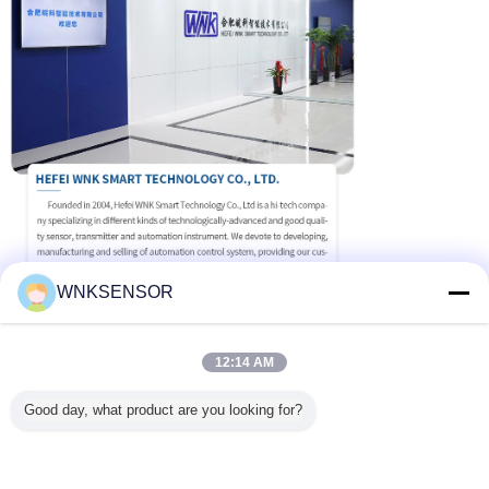
M.
Protection contre les surtensions
Code
Support de montage
UN
Non
U
Support de montage pour tuyau
Modèle typique n° : WNK51 AHL A1P21 MA3 AU
WNKSENSOR
12:14 AM
Good day, what product are you looking for?