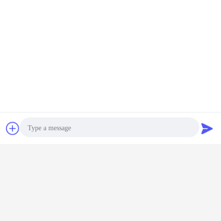
Bavarder
Demande de
soumission
Photo
Video Call