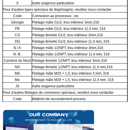
X
Autre exigence particulière
Pour d'autres types spéciaux de diaphragme, veuillez nous contacter.
Code
Connexion au processus ; vis
Géorgie
Filetage mâle G1/2, trou intérieur 3mm,316
FR
Filetage mâle G1/2, trou intérieur 11,4 mm, 316
CG
Filetage femelle G1/2, trou intérieur 3mm,316
DG
Filetage femelle G1/2, trou intérieur 11,4 mm, 316
N / A
Filetage mâle 1/2NPT, trou intérieur 3mm,316
N.-B.
Filetage mâle 1/2NPT, trou intérieur 11,4 mm, 316
Caroline du Nord
Filetage femelle 1/2NPT, trou intérieur 3mm,316
ND
Filetage femelle 1/2NPT, trou intérieur 11,4 mm,316
MA
Filetage mâle M20 × 1,5, trou intérieur 3 mm, 316
Mo
Filetage mâle M20 × 1,5, trou intérieur 11,4 mm, 316
JX
Autre exigence particulière
Pour d'autres filetages de connexion spéciaux, veuillez nous contacter.
Code
Matériel de raccordement process
3
316
H
Alliage C
Code
Protection contre les surtensions
UN
Non