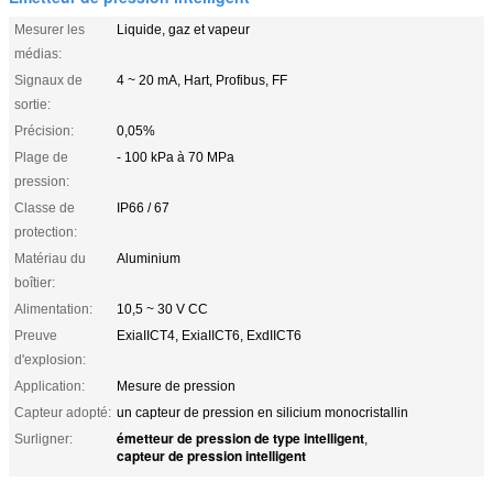
Mesurer les
Liquide, gaz et vapeur
médias:
Signaux de
4 ~ 20 mA, Hart, Profibus, FF
sortie:
Précision:
0,05%
Plage de
- 100 kPa à 70 MPa
pression:
Classe de
IP66 / 67
protection:
Matériau du
Aluminium
boîtier:
Alimentation:
10,5 ~ 30 V CC
Preuve
ExiaIICT4, ExiaIICT6, ExdIICT6
d'explosion:
Application:
Mesure de pression
Capteur adopté:
un capteur de pression en silicium monocristallin
émetteur de pression de type intelligent
Surligner:
,
capteur de pression intelligent