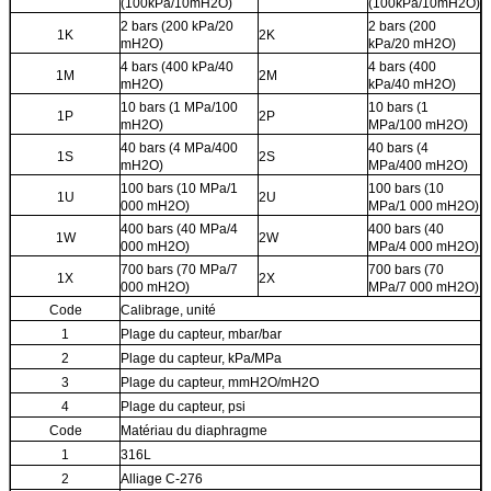
(100kPa/10mH2O)
(100kPa/10mH2O)
2 bars (200 kPa/20
2 bars (200
1K
2K
mH2O)
kPa/20 mH2O)
4 bars (400 kPa/40
4 bars (400
1M
2M
mH2O)
kPa/40 mH2O)
10 bars (1 MPa/100
10 bars (1
1P
2P
mH2O)
MPa/100 mH2O)
40 bars (4 MPa/400
40 bars (4
1S
2S
mH2O)
MPa/400 mH2O)
100 bars (10 MPa/1
100 bars (10
1U
2U
000 mH2O)
MPa/1 000 mH2O)
400 bars (40 MPa/4
400 bars (40
1W
2W
000 mH2O)
MPa/4 000 mH2O)
700 bars (70 MPa/7
700 bars (70
1X
2X
000 mH2O)
MPa/7 000 mH2O)
Code
Calibrage, unité
1
Plage du capteur, mbar/bar
2
Plage du capteur, kPa/MPa
3
Plage du capteur, mmH2O/mH2O
4
Plage du capteur, psi
Code
Matériau du diaphragme
1
316L
2
Alliage C-276