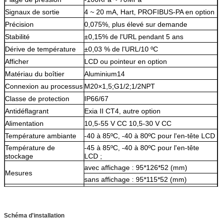
Signaux de sortie
4 ~ 20 mA, Hart, PROFIBUS-PA en option
Précision
0,075%, plus élevé sur demande
Stabilité
±0,15% de l'URL pendant 5 ans
Dérive de température
±0,03 % de l'URL/10 ºC
Afficher
LCD ou pointeur en option
Matériau du boîtier
Aluminium14
Connexion au processus
M20×1,5;G1/2;1/2NPT
Classe de protection
IP66/67
Antidéflagrant
Exia II CT4, autre option
Alimentation
10,5-55 V CC 10,5-30 V CC
Température ambiante
-40 à 85ºC, -40 à 80ºC pour l'en-tête LCD
Température de
-45 à 85ºC, -40 à 80ºC pour l'en-tête
stockage
LCD ;
avec affichage : 95*126*52 (mm)
Mesures
sans affichage : 95*115*52 (mm)
Poids net
1,7 kg (sans support ni raccord process)
Schéma d'installation