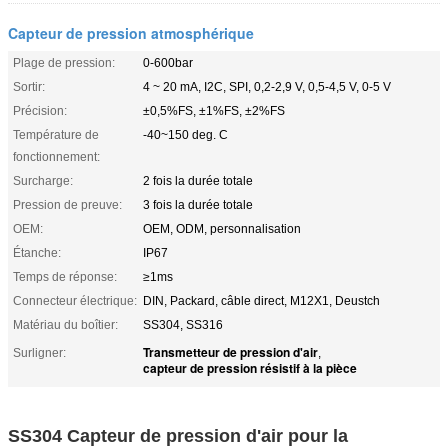
Capteur de pression atmosphérique
Plage de pression:
0-600bar
Sortir:
4 ~ 20 mA, I2C, SPI, 0,2-2,9 V, 0,5-4,5 V, 0-5 V
Précision:
±0,5%FS, ±1%FS, ±2%FS
Température de
-40~150 deg. C
fonctionnement:
Surcharge:
2 fois la durée totale
Pression de preuve:
3 fois la durée totale
OEM:
OEM, ODM, personnalisation
Étanche:
IP67
Temps de réponse:
≥1ms
Connecteur électrique:
DIN, Packard, câble direct, M12X1, Deustch
Matériau du boîtier:
SS304, SS316
Transmetteur de pression d'air
Surligner:
,
capteur de pression résistif à la pièce
SS304 Capteur de pression d'air pour la