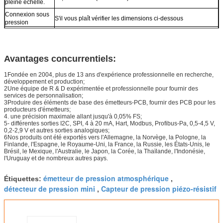
pleine échelle.
Connexion sous
S'il vous plaît vérifier les dimensions ci-dessous
pression
Protection contre
Pour la protection contre la corrosion
les intrusions
Logements
Pour les appareils à commande numérique
Avantages concurrentiels:
1Fondée en 2004, plus de 13 ans d'expérience professionnelle en recherche,
développement et production;
2Une équipe de R & D expérimentée et professionnelle pour fournir des
services de personnalisation;
3Produire des éléments de base des émetteurs-PCB, fournir des PCB pour les
producteurs d'émetteurs;
4. une précision maximale allant jusqu'à 0,05% FS;
5- différentes sorties I2C, SPI, 4 à 20 mA, Hart, Modbus, Profibus-Pa, 0,5-4,5 V,
0,2-2,9 V et autres sorties analogiques;
6Nos produits ont été exportés vers l'Allemagne, la Norvège, la Pologne, la
Finlande, l'Espagne, le Royaume-Uni, la France, la Russie, les États-Unis, le
Brésil, le Mexique, l'Australie, le Japon, la Corée, la Thaïlande, l'Indonésie,
l'Uruguay et de nombreux autres pays.
émetteur de pression atmosphérique
Étiquettes:
,
détecteur de pression mini
Capteur de pression piézo-résistif
,