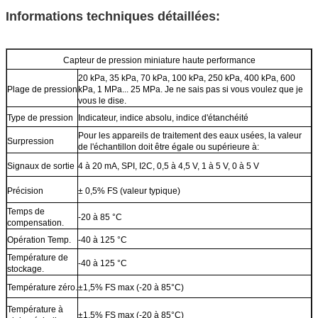
Informations techniques détaillées:
Capteur de pression miniature haute performance
20 kPa, 35 kPa, 70 kPa, 100 kPa, 250 kPa, 400 kPa, 600
Plage de pression
kPa, 1 MPa... 25 MPa. Je ne sais pas si vous voulez que je
vous le dise.
Type de pression
Indicateur, indice absolu, indice d'étanchéité
Pour les appareils de traitement des eaux usées, la valeur
Surpression
de l'échantillon doit être égale ou supérieure à:
Signaux de sortie
4 à 20 mA, SPI, I2C, 0,5 à 4,5 V, 1 à 5 V, 0 à 5 V
Précision
± 0,5% FS (valeur typique)
Temps de
-20 à 85 °C
compensation.
Opération Temp.
-40 à 125 °C
Température de
-40 à 125 °C
stockage.
Température zéro.
±1,5% FS max (-20 à 85°C)
Température à
±1,5% FS max (-20 à 85°C)