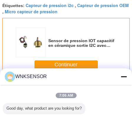
Capteur de pression i2c
Capteur de pression OEM
Étiquettes:
,
Micro capteur de pression
,
Sensor de pression IOT capacitif
en céramique sortie I2C avec
mesure de température
Continuer
WNKSENSOR
Capteur de pression d'Iot
Plus
7:06 AM
Good day, what product are you looking for?
ur de
Transmetteur de
SS304 Matériau
Capteur de
Capteu
n IOT à
pression d'air
utilisant le conduit
pression de gaz
pressio
mpérature
résistant à
IOT Capteur de
liquide moyenne
silicium 
0,2% FS
l'explosion
pression de l'eau
pression d'eau
Transduct
5% FS
Transducteur de
Compatible avec
gaz et de 