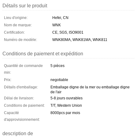
Détails sur le produit
Lieu d'origine:
Hefei, CN
Nom de marque:
WNK
Certification:
CE, SGS, ISO9001
Numéro de modèle:
WNK80MA, WNK81MA, WNK811
Conditions de paiement et expédition
Quantité de commande
5 pièces
min:
Prix:
negotiable
Détails d'emballage:
Emballage digne de la mer ou emballage digne
de l'air
Délai de livraison:
5-8 jours ouvrables
Conditions de paiement:
T/T, Western Union
Capacité
8000pcs par mois
d'approvisionnement:
description de