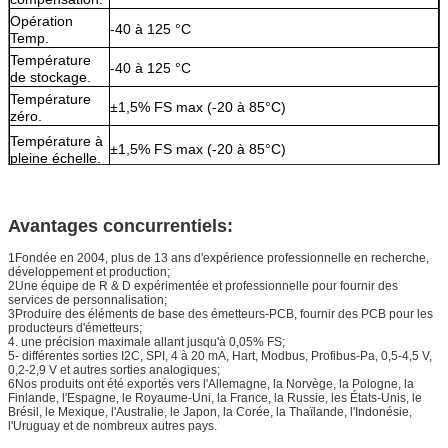
Opération
-40 à 125 °C
Temp.
Température
-40 à 125 °C
de stockage.
Température
±1,5% FS max (-20 à 85°C)
zéro.
Température à
±1,5% FS max (-20 à 85°C)
pleine échelle.
Connexion
G1/4, 7/16-SAE, NPT et autres sorties
sous pression
Protection
Avantages concurrentiels:
contre les
Pour la protection contre la corrosion
intrusions
1Fondée en 2004, plus de 13 ans d'expérience professionnelle en recherche,
développement et production;
Logements
Pour les appareils à commande numérique
2Une équipe de R & D expérimentée et professionnelle pour fournir des
services de personnalisation;
3Produire des éléments de base des émetteurs-PCB, fournir des PCB pour les
producteurs d'émetteurs;
4. une précision maximale allant jusqu'à 0,05% FS;
5- différentes sorties I2C, SPI, 4 à 20 mA, Hart, Modbus, Profibus-Pa, 0,5-4,5 V,
0,2-2,9 V et autres sorties analogiques;
6Nos produits ont été exportés vers l'Allemagne, la Norvège, la Pologne, la
Finlande, l'Espagne, le Royaume-Uni, la France, la Russie, les États-Unis, le
Brésil, le Mexique, l'Australie, le Japon, la Corée, la Thaïlande, l'Indonésie,
l'Uruguay et de nombreux autres pays.