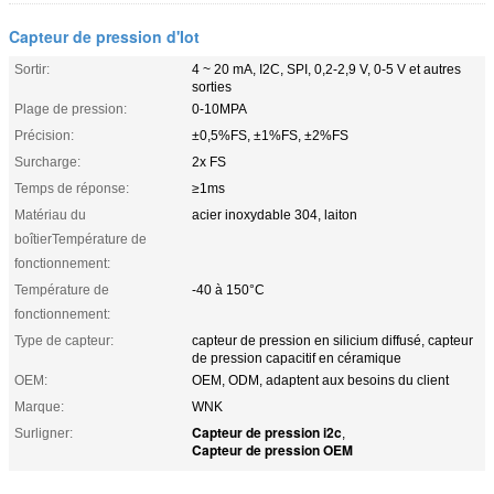
Capteur de pression d'Iot
Sortir:
4 ~ 20 mA, I2C, SPI, 0,2-2,9 V, 0-5 V et autres
sorties
Plage de pression:
0-10MPA
Précision:
±0,5%FS, ±1%FS, ±2%FS
Surcharge:
2x FS
Temps de réponse:
≥1ms
Matériau du
acier inoxydable 304, laiton
boîtierTempérature de
fonctionnement:
Température de
-40 à 150°C
fonctionnement:
Type de capteur:
capteur de pression en silicium diffusé, capteur
de pression capacitif en céramique
OEM:
OEM, ODM, adaptent aux besoins du client
Marque:
WNK
Capteur de pression i2c
Surligner:
,
Capteur de pression OEM