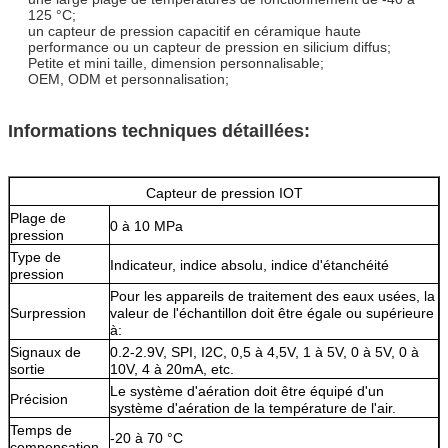
125 °C;
un capteur de pression capacitif en céramique haute
performance ou un capteur de pression en silicium diffus;
Petite et mini taille, dimension personnalisable;
OEM, ODM et personnalisation;
Informations techniques détaillées:
Capteur de pression IOT
Plage de
0 à 10 MPa
pression
Type de
Indicateur, indice absolu, indice d'étanchéité
pression
Pour les appareils de traitement des eaux usées, la
Surpression
valeur de l'échantillon doit être égale ou supérieure
à:
Signaux de
0.2-2.9V, SPI, I2C, 0,5 à 4,5V, 1 à 5V, 0 à 5V, 0 à
sortie
10V, 4 à 20mA, etc.
Le système d'aération doit être équipé d'un
Précision
système d'aération de la température de l'air.
Temps de
-20 à 70 °C
compensation.