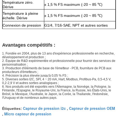
Température zéro.
± 1,5 % FS maximum (-20 ~ 85 ℃)
Dérive
Température à pleine
± 1,5 % FS maximum (-20 ~ 85 ℃)
échelle. Dérive
Connexion de pression
G1/4, 7/16-SAE, NPT et autres sorties
Protection contre la
IP67
pénétration
Logement
SS316, SS304
Avantages compétitifs :
1. Fondée en 2004, plus de 13 ans d'expérience professionnelle en recherche,
développement et production ;
2. Équipe de R&D expérimentée et professionnelle pour fournir des services de
personnalisation ;
3. Production d'éléments de base de l'émetteur - PCB, fourniture de PCB aux
producteurs d'émetteurs ;
4. Précision la plus élevée jusqu'à 0,05 % FS ;
5. Diverses sorties I2C, SPI, 4 ~ 20 mA, Hart, Modbus, Profibus-Pa, 0,5-4,5 V,
0,2-2,9 V et autres sorties analogiques ;
6. Nos produits ont été exportés vers l'Allemagne, la Norvège, la Pologne, la
Finlande, l'Espagne, le Royaume-Uni, la France, la Russie, les États-Unis, le
Brésil, le Mexique, l'Australie, le Japon, la Corée, la Thaïlande, l'Indonésie,
l'Uruguay et de nombreux autres pays.
Capteur de pression i2c
Capteur de pression OEM
Étiquettes:
,
Micro capteur de pression
,