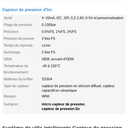
Capteur de pression d'Iot
Sortir:
4~20mA, I2C, SPI, 0,2-2,9V, 0-5V et personnalisation
Plage de pression:
0-100bar
Précision:
0.5%FS, 1%FS, 2%FS
Pression de preuve:
3 fois FS
Temps de réponse:
≥1ms
Surcharge:
2 fois FS
OEM:
OEM, accueil d'ODM
Température de
-40 à 150°C
fonctionnement:
Matériau du boîtier:
SS304
Type de capteur:
capteur de pression en silicium diffusé, capteur
capacitif en céramique
Marque:
WNK
micro capteur de pression
Surligner:
,
capteur de pression i2c
Système de ville intelligente Capteur de pression