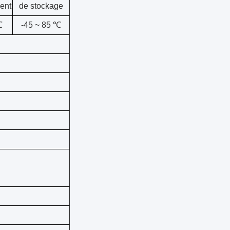
ent
de stockage
℃
-45 ~ 85 ℃