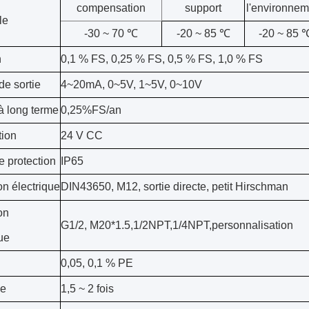
compensation
support
l'environnem
le
-30 ~ 70 ℃
-20 ~ 85 ℃
-20 ~ 85 
n
0,1 % FS, 0,25 % FS, 0,5 % FS, 1,0 % FS
de sortie
4~20mA, 0~5V, 1~5V, 0~10V
 à long terme
0,25%FS/an
tion
24 V CC
e protection
IP65
n électrique
DIN43650, M12, sortie directe, petit Hirschman
on
G1/2, M20*1.5,1/2NPT,1/4NPT,personnalisation
ue
0,05, 0,1 % PE
ge
1,5 ~ 2 fois