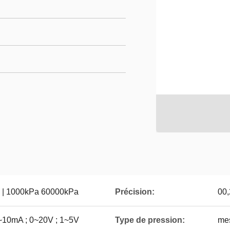
.2 | 1000kPa 60000kPa
Précision:
00
~10mA ; 0~20V ; 1~5V
Type de pression:
mes