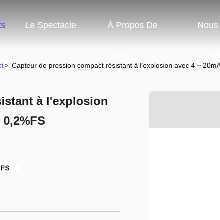
ts
Le Spectacle
À Propos De
Nous
VR
Nous
Conta
t
>
Capteur de pression compact résistant à l'explosion avec 4 ~ 20m
stant à l'explosion
n 0,2%FS
 FS