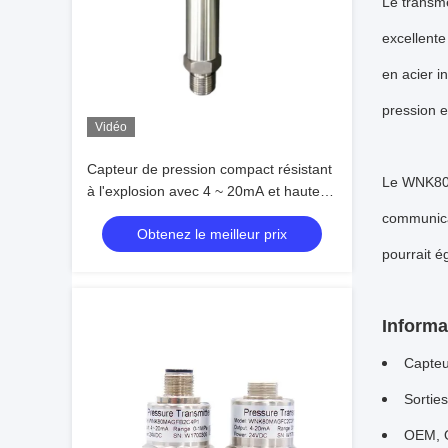
Le transme
excellente
en acier i
pression e
Vidéo
Capteur de pression compact résistant
Le WNK805 
à l'explosion avec 4 ~ 20mA et haute
précision 0,2%FS
communicat
Obtenez le meilleur prix
pourrait é
Informa
Capteu
Sortie
OEM, O