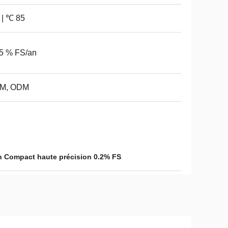
 | ℃ 85
5 % FS/an
M, ODM
n Compact haute précision 0.2% FS