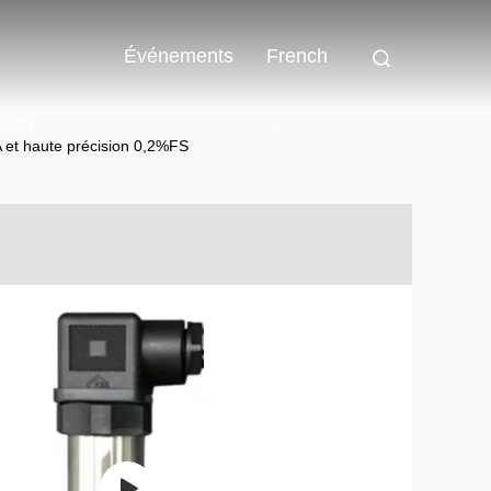
Événements
French
cter
A et haute précision 0,2%FS