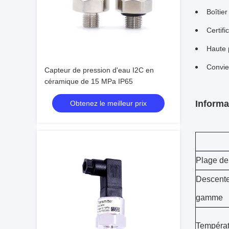
Boîtie
Certifi
Haute 
Convien
Capteur de pression d'eau I2C en
céramique de 15 MPa IP65
Informa
Obtenez le meilleur prix
Plage de
Descente
gamme
Températ