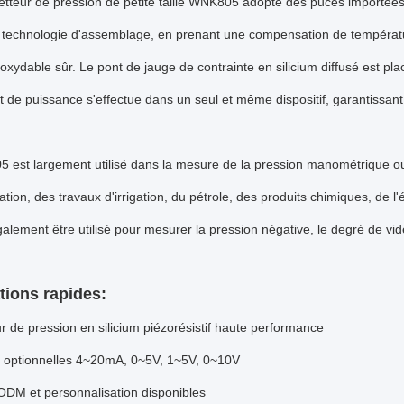
tteur de pression de petite taille WNK805 adopte des puces importées d
 technologie d'assemblage, en prenant une compensation de température
noxydable sûr. Le pont de jauge de contrainte en silicium diffusé est pl
t de puissance s'effectue dans un seul et même dispositif, garantissant
est largement utilisé dans la mesure de la pression manométrique ou 
ion, des travaux d'irrigation, du pétrole, des produits chimiques, de l'é
galement être utilisé pour mesurer la pression négative, le degré de vide
tions rapides
:
r de pression en silicium piézorésistif haute performance
s optionnelles 4~20mA, 0~5V, 1~5V, 0~10V
DM et personnalisation disponibles