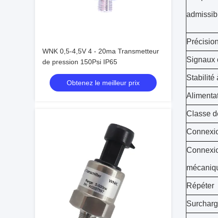
admissib
Précisio
WNK 0,5-4,5V 4 - 20ma Transmetteur
Signaux 
de pression 150Psi IP65
Stabilité
Obtenez le meilleur prix
Alimenta
Classe d
Connexio
Connexi
mécaniq
Répéter
Surchar